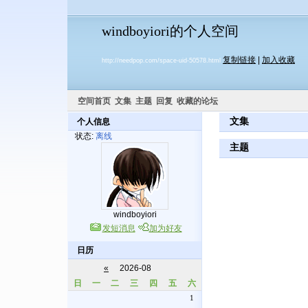
windboyiori的个人空间
复制链接
|
加入收藏
http://needpop.com/space-uid-50578.html
空间首页
文集
主题
回复
收藏的论坛
文集
个人信息
状态:
离线
主题
windboyiori
发短消息
加为好友
日历
«
2026-08
日
一
二
三
四
五
六
1